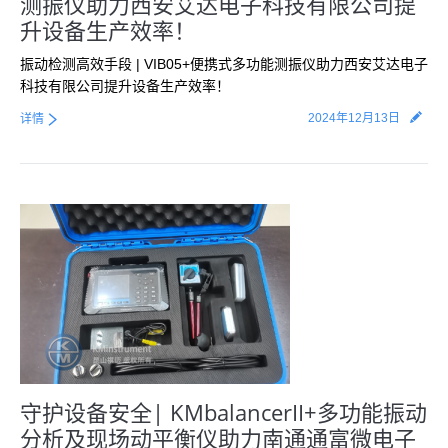
测振仪助力西安艾达电子科技有限公司提
升设备生产效率！
振动检测高效手段 | VIB05+便携式多功能测振仪助力西安艾达电子
科技有限公司提升设备生产效率！
2024年12月13日
详情
守护设备安全| KMbalancerII+多功能振动
分析及现场动平衡仪助力南通通富微电子