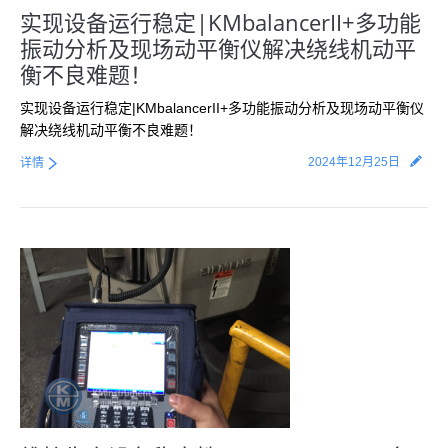
实现设备运行稳定|KMbalancerII+多功能
振动分析及现场动平衡仪解决绕线机动平
衡不良难题！
实现设备运行稳定|KMbalancerII+多功能振动分析及现场动平衡仪
解决绕线机动平衡不良难题！
2024年12月25日
详情