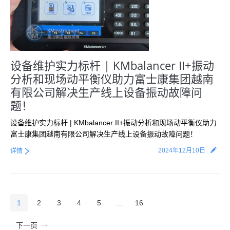
设备维护实力标杆 | KMbalancer II+振动
分析和现场动平衡仪助力富士康集团越南
有限公司解决生产线上设备振动故障问
题！
设备维护实力标杆 | KMbalancer II+振动分析和现场动平衡仪助力
富士康集团越南有限公司解决生产线上设备振动故障问题！
2024年12月10日
详情
1
2
3
4
5
…
16
下一页