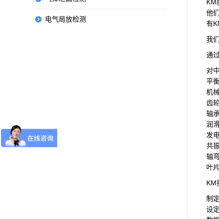
K
他
电气局放检测
有
我
通
对
平
机
齿
轴
润
发电
共
轴
叶
K
制
设