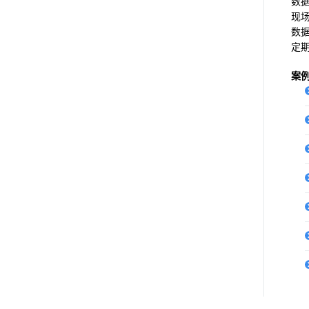
数
现
数
定
案