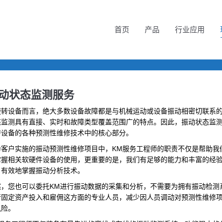
首页
产品
行业应用
动状态监测服务
旋转设备而言，绝大多数设备故障都是与机械运动或设备振动相密切联系
态监测具有直接、实时和故障类型覆盖范围广的特点。因此，振动状态监
转设备的各种预测性维修技术中的核心部分。
为客户实施的振动预测性维修项目中，KM服务工程师的职责不仅是帮助我
掌握相关软硬件设备的使用，更重要的是，我们有足够的能力和丰富的经
户有效地掌握振动分析技术。
然，您也可以委托KM进行振动数据的采集和分析，不需要为拥有振动检测
行固定资产投入和雇佣这方面的专业人员，减少因人员调动对预测性维修
风险。