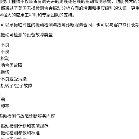
M服务工程师不仅装备有最先进的离线或在线的振动监测系统，功能强大的
们都通过了美国无损检测协会振动分析方面的培训和相应级别的认证。更
KM强大的应用工程师和专家团队的支持。
们可以承接临时性的振动检测与故障诊断服务合同，也可以与客户签订长
过振动可检测的设备故障类型
中不良
衡不良
械松动
轮啮合类故障
承损伤
滑不良或受污染
机转子/定子故障
振
弯曲
片频率
M振动检测与故障诊断服务内容
定振动检测计划和实施规范
定振动检测参数和标准