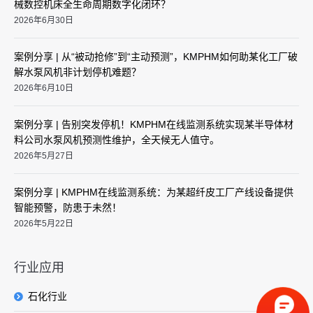
械数控机床全生命周期数字化闭环？
2026年6月30日
案例分享 | 从“被动抢修”到“主动预测”，KMPHM如何助某化工厂破
解水泵风机非计划停机难题？
2026年6月10日
案例分享 | 告别突发停机！KMPHM在线监测系统实现某半导体材
料公司水泵风机预测性维护，全天候无人值守。
2026年5月27日
案例分享 | KMPHM在线监测系统：为某超纤皮工厂产线设备提供
智能预警，防患于未然！
2026年5月22日
行业应用
石化行业