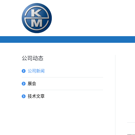
你在这里：
公司动态
公司新闻
展会
技术文章