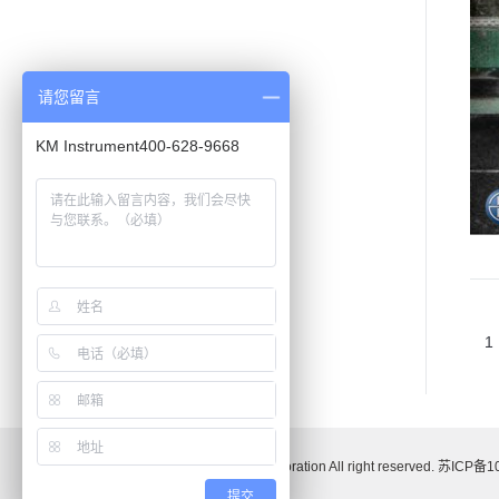
请您留言
KM Instrument400-628-9668
1
© 2009-2017 KM Corporation All right reserved.
苏ICP备10
提交