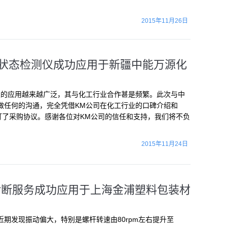
2015年11月26日
轴承状态检测仪成功应用于新疆中能万源化
业的应用越来越广泛，其与化工行业合作甚是频繁。此次与中
做任何的沟通，完全凭借KM公司在化工行业的口碑介绍和
签订了采购协议。感谢各位对KM公司的信任和支持，我们将不负
2015年11月24日
诊断服务成功应用于上海金浦塑料包装材
期发现振动偏大，特别是螺杆转速由80rpm左右提升至