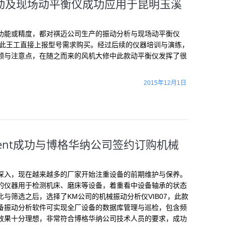
 II振动及现场动平衡仪成功应用于昆明玉溪
功能或精度，都对祺迈公司生产的振动分析与现场动平衡仪
为满意，因此王工直接上报型号需求购买。经过后续的仪器培训与演练，
领与注意点，在随之而来的风机大修中此款动平衡仪发挥了很
2015年12月1日
rument成功与博格华纳公司签约订购机械
深入，现在越来越多的厂家开始注重设备的前期维护与保养。
的仪器用于检测机床、磨床等设备，着重看中设备轴承的状态
与筛选之后，选择了KM公司的机械振动分析仪VIB07，此款
备振动分析软件可实现全厂设备的数据库管理与巡检，包含频
效果十分理想，非常符合博格华纳公司技术人员的要求，成功