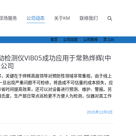
现场服务
公司动态
关于KM
联络我们
首页
公司动态
公司新闻
页 234
检测仪VIB05成功应用于常熟烨辉(中
限公司
烨辉，关键在于烨辉高层领导对预防性领域非常重视，由于线上
一旦出现严重问题不可检修，将造成不可估量的成本损失，应
量节省时间提高效率，还可以对设备进行预测、维护、警报。另
0摄氏度，生产部日常点巡检更不方便人为检测，仪器对其工作
2015年12月3日