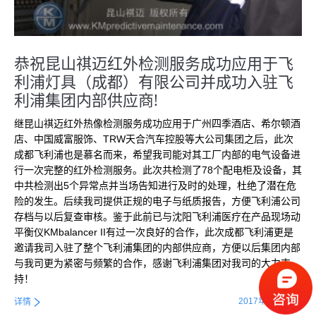
恭祝昆山祺迈红外检测服务成功应用于飞
利浦灯具（成都）有限公司并成功入驻飞
利浦集团内部供应商!
继昆山祺迈红外热像检测服务成功应用于广州四季酒店、希尔顿酒
店、中国威富服饰、TRW天合汽车控股等大公司集团之后，此次
成都飞利浦也是慕名而来，希望我司能对其工厂内部的电气设备进
行一次完整的红外检测服务。此次共检测了78个配电柜及设备，其
中共检测出5个异常点并当场告知进行及时的处理，杜绝了潜在危
险的发生。后续我司提供正规的电子与纸质报告，方便飞利浦公司
存档与以后复查审核。鉴于此前已与沈阳飞利浦医疗在产品现场动
平衡仪KMbalancer II有过一次良好的合作，此次成都飞利浦更是
邀请我司入驻了整个飞利浦集团的内部供应商，方便以后集团内部
与我司更为紧密与频繁的合作，感谢飞利浦集团对我司的大力支
持！
2017年7月20日
详情