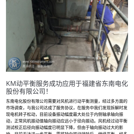
KM动平衡服务成功应用于福建省东南电化
股份有限公司！
东南电化股份有限公司需要对风机进行动平衡测量，经过多方面的
市场调查，与我公司达成了服务协议，在服务中我们发现拆解时发
现电机转子松动，目前设备振动幅度最大处位于内侧轴承轴向振
动，正常风机振动值轴向振动应远小于径向振动。风机经过动平衡
测试校正后径向振动幅度已明显下降，但由于轴向振动过大的影
响，目前无法进一步平衡，需将轴向振动排除后，继续平衡。经多