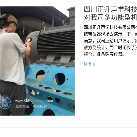
四川正升声学科技
对我司多功能型机
四川正升声学科技有限公司
携带仪器现场去演示一下，经
满意，我司还给用户演示了
很方便统计，而且时间长了
报价，准备购买仪器。
详情