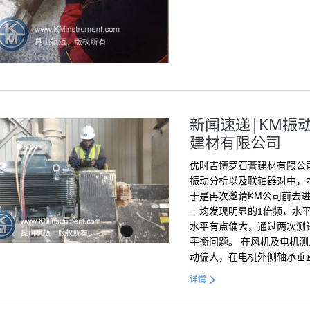
新闻速递|KM振
建材有限公司
优时吉博罗石膏建材有限公
振动分析以及联轴器对中，
于是再次邀请KM公司前去
上均发现明显的1倍频，水
水平有点偏大，通过两次测
平衡问题。 在风机及电机
动偏大，在电机外侧轴承垂
详情