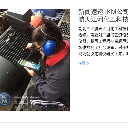
新闻速递|KM公
航天江河化工科
湖北三江航天江河化工科技有
检修，需要对厂里的管道设
仪器，我司工程师携带超声波
场也检测了几台设备，对于
现场就决定将仪器买下来。
详情