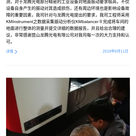
测，对于龙腾光电部分精密的工业设备对地面振动要求极高，不仅
设备自身产生的振动对其造成损伤，还有周边环境也是影响设备故
障的重要因素，我司针对与龙腾光电提出的要求，我司工程师采用
KMInstrument之数据采集振动分析仪KMbalancerⅡ完成将车间的
地面进行整体的测量并提交详细的数据报告，并且给出合理的建
议，非常感谢昆山龙腾光电有限公司对我司每一次的大力支持和认
可。
2019年6月11日
详情