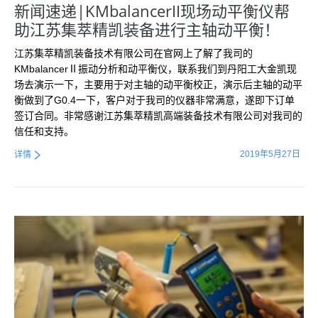
新闻速递|KMbalancerII现场动平衡仪帮
助江苏集萃精凯装备进行主轴动平衡！
江苏集萃精凯装备技术有限公司在官网上了解了我司的
KMbalancerⅡ振动分析和动平衡仪，联系我们到丹阳工大金凯现
场去演示一下，主要用于对主轴的动平衡校正，演示后主轴的动平
衡做到了G0.4一下，客户对于我司的仪器非常满意，遂即下订单
签订合同。非常感谢江苏集萃精凯高端装备技术有限公司对我司的
信任和支持。
2019年5月27日
详情