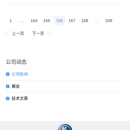
1
…
164
165
166
167
168
…
249
上一页
下一页
公司动态
公司新闻
展会
技术文章