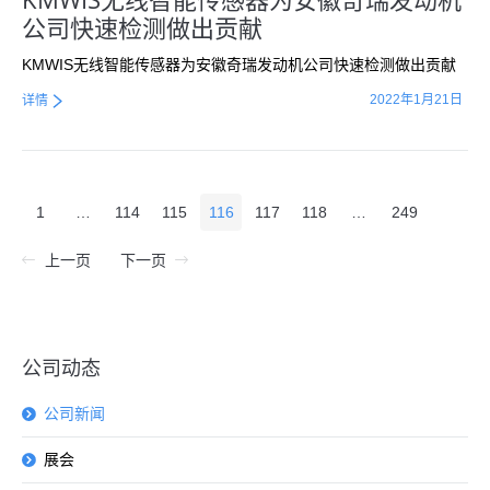
公司快速检测做出贡献
KMWIS无线智能传感器为安徽奇瑞发动机公司快速检测做出贡献
2022年1月21日
详情
1
…
114
115
116
117
118
…
249
上一页
下一页
公司动态
公司新闻
展会