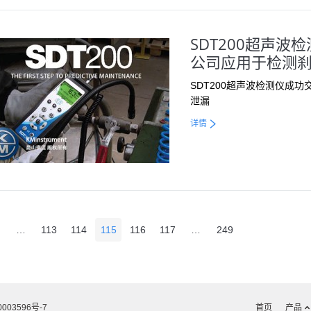
SDT200超声
公司应用于检测
SDT200超声波检测仪成
泄漏
详情
…
113
114
115
116
117
…
249
首页
产品
003596号-7