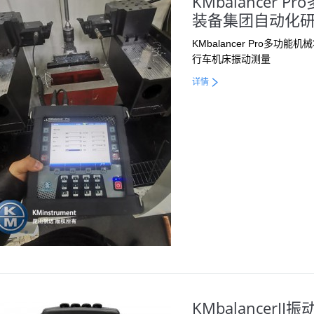
KMbalancer
装备集团自动化
KMbalancer Pro
行车机床振动测量
详情
KMbalance