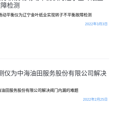
故障检测
分析及现场动平衡仪为辽宁金叶纸业实现转子不平衡故障检测
2022年3月3日
波检测仪为中海油田服务股份有限公司解决
中海油田服务股份有限公司解决阀门内漏的难题
2022年2月25日