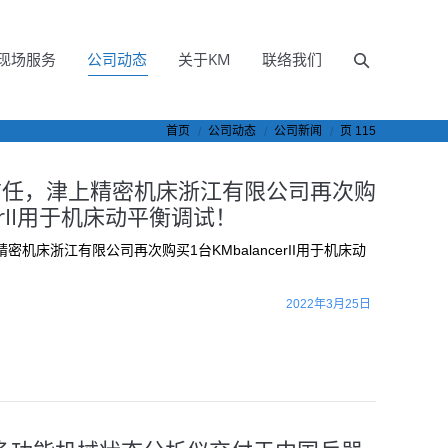
现场服务
公司动态
关于KM
联络我们
首页
公司动态
公司新闻
页 115
信任，津上精密机床浙江有限公司再次购
cerII用于机床动平衡调试！
机床浙江有限公司再次购买1台KMbalancerII用于机床动
2022年3月25日