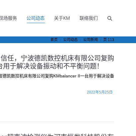
现场服务
公司动态
关于KM
联络我们
首页
公司动态
公司新闻
页 113
户信任，宁波德凯数控机床有限公司复购
 II一台用于解决设备振动和不平衡问题！
凯数控机床有限公司复购KMbalancer II一台用于解决设备
2022年5月25日