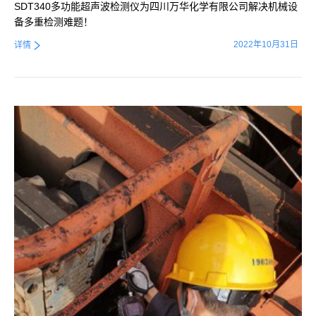
SDT340多功能超声波检测仪为四川万华化学有限公司解决机械设
备多重检测难题！
2022年10月31日
详情