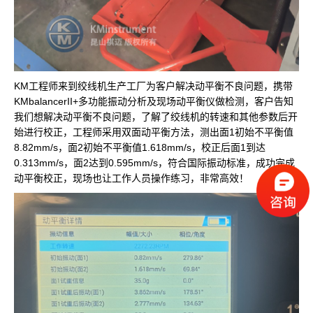
KM工程师来到绞线机生产工厂为客户解决动平衡不良问题，携带
KMbalancerII+多功能振动分析及现场动平衡仪做检测，客户告知
我们想解决动平衡不良问题，了解了绞线机的转速和其他参数后开
始进行校正，工程师采用双面动平衡方法，测出面1初始不平衡值
8.82mm/s，面2初始不平衡值1.618mm/s，校正后面1到达
0.313mm/s，面2达到0.595mm/s，符合国际振动标准，成功完成
动平衡校正，现场也让工作人员操作练习，非常高效！