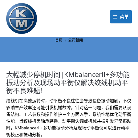
菜单
首页
你在这里：
首页
公司新闻
产品
行业应用
大幅减少停机时间|KMbalancerII+多功能
现场服务
振动分析及现场动平衡仪解决绞线机动平
公司动态
衡不良难题！
关于KM
绞线机在高速运转时，动平衡不良往往会导致设备振动加剧，不仅
影响生产效率还可能引发机械故障。针对这一问题，我们需要从设
联络我们
备结构、工艺参数和操作维护三个方面入手，系统性地优化动平衡
性能。当绞线机因轴承磨损、动平衡失调或机械共振引发异常振动
时，KMbalancerII+多功能振动分析及现场动平衡仪可以进行动平
衡校正和振动分析。