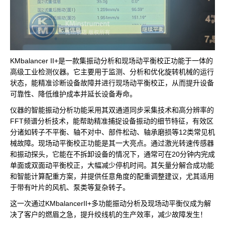
KMbalancer II+是一款集振动分析和现场动平衡校正功能于一体的
高级工业检测仪器。它主要用于监测、分析和优化旋转机械的运行
状态，能精准诊断设备故障并进行现场动平衡校正，从而提升设备
可靠性、降低维护成本并延长设备寿命。
仪器的智能振动分析功能采用其双通道同步采集技术和高分辨率的
FFT频谱分析技术，能帮助精准捕捉设备振动的细节特征，有效区
分诸如转子不平衡、轴不对中、部件松动、轴承磨损等12类常见机
械故障。现场动平衡校正功能是其一大亮点。通过激光转速传感器
和振动探头，它能在不拆卸设备的情况下，通常可在20分钟内完成
单面或双面动平衡校正，大幅减少停机时间。其矢量分解合成功能
和智能计算配重方案，并提供任意角度的配重调整建议，尤其适用
于带有叶片的风机、泵类等复杂转子。
这一次通过KMbalancerII+多功能振动分析及现场动平衡仪成为解
决了客户的燃眉之急，提升绞线机的生产效率，减少故障发生！