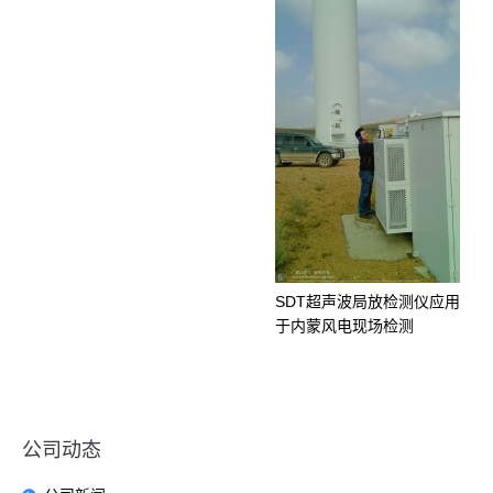
SDT超声波局放检测仪应用
于内蒙风电现场检测
公司动态