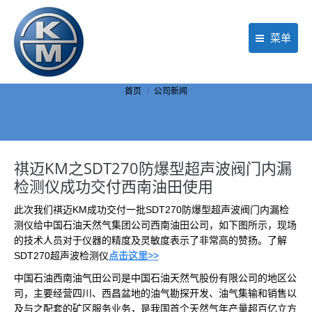
菜单
首页
你在这里：
首页
公司新闻
产品
行业应用
祺迈KM之SDT270防爆型超声波阀门内漏
现场服务
检测仪成功交付西南油田使用
公司动态
此次我们祺迈KM成功交付一批SDT270防爆型超声波阀门内漏检
测仪给中国石油天然气集团公司西南油田公司，如下图所示，现场
关于KM
的技术人员对于仪器的精度及灵敏度表示了非常高的赞扬。了解
SDT270超声波检测仪
点击这里>>
联络我们
中国石油西南油气田公司是中国石油天然气股份有限公司的地区公
司，主要经营四川、西昌盆地的油气勘探开发、油气集输和销售以
及与之配套的矿区服务业务，是我国首个天然气年产量超百亿立方