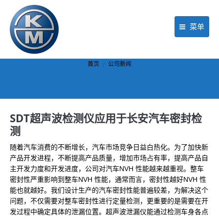
菜单
首页
你在这里：
首页
公司新闻
产品
行业应用
SDT超声波检测仪应用于长安汽车密封检
现场服务
测
公司动态
随着汽车消费的不断增长，汽车市场竞争日益白热化。为了加快新
产品开发进程，不断提高产品质量，增加市场占有率，提高产品自
关于KM
主开发力度和开发进度，公司对汽车NVH 性能越来越重视。整车
密封性严重影响到整车NVH 性能，通常而言，密封性越好NVH 性
联络我们
能也就越好。我们设计生产的汽车密封性能普遍较差，为解决这个
问题，不仅需要对整车密封性进行定量检测，更重要的是需要在开
发过程中确定具体的泄漏位置。超声波泄漏仪能通过检测车身各点