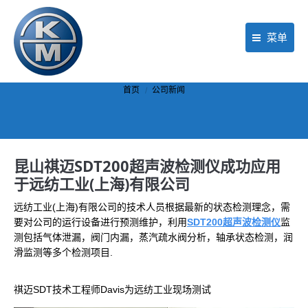
菜单
首页
你在这里：
首页
公司新闻
产品
行业应用
昆山祺迈SDT200超声波检测仪成功应用
现场服务
于远纺工业(上海)有限公司
公司动态
远纺工业(上海)有限公司的技术人员根据最新的状态检测理念，需
要对公司的运行设备进行预测维护，利用
SDT200超声波检测仪
监
关于KM
测包括气体泄漏，阀门内漏，蒸汽疏水阀分析，轴承状态检测，润
滑监测等多个检测项目.
联络我们
祺迈SDT技术工程师Davis为远纺工业现场测试