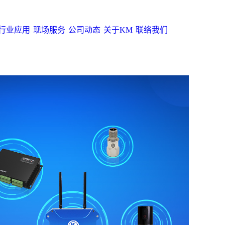
行业应用
现场服务
公司动态
关于KM
联络我们